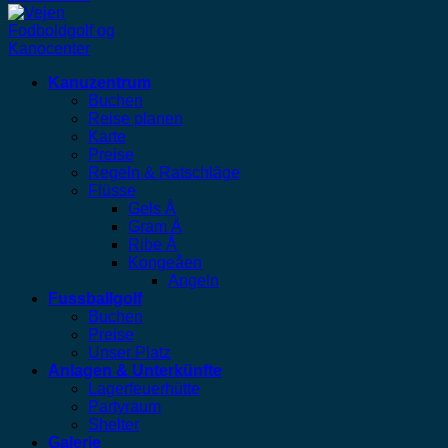
Kanuzentrum
Buchen
Reise planen
Karte
Preise
Regeln & Ratschläge
Flüsse
Gels Å
Gram Å
Ribe Å
Kongeåen
Angeln
Fussballgolf
Buchen
Preise
Unser Platz
Anlagen & Unterkünfte
Lagerfeuerhütte
Partyraum
Shelter
Galerie