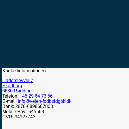
Kontaktinformationen
Haderslevvej 7
Skodborg
6630 Rødding
Telefon.
+45 29 64 73 56
E-mail:
info@vejen-fodboldgolf.dk
Bank: 2878-6898687803
Mobile Pay.: 645568
CVR: 34127743