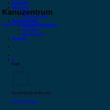
Kalender
Über uns
Kanuzentrum
Partner
Öffnungszeiten
Wanderrouten
Kano buchen
Kontaktiere uns
Camino Frøs Herred
Hærvejen
Kongeåstien
Kontakt
0
Cart
No products in the cart.
Return to shop