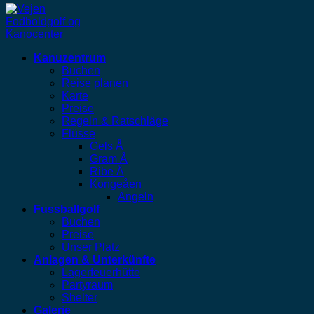
Kanuzentrum
Buchen
Reise planen
Karte
Preise
Regeln & Ratschläge
Flüsse
Gels Å
Gram Å
Ribe Å
Kongeåen
Angeln
Fussballgolf
Buchen
Preise
Unser Platz
Anlagen & Unterkünfte
Lagerfeuerhütte
Partyraum
Shelter
Galerie