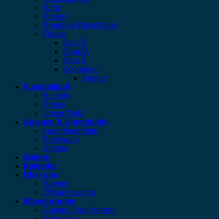
Karte
Preise
Regeln & Ratschläge
Flüsse
Gels Å
Gram Å
Ribe Å
Kongeåen
Angeln
Fussballgolf
Buchen
Preise
Unser Platz
Anlagen & Unterkünfte
Lagerfeuerhütte
Partyraum
Shelter
Galerie
Kalender
Über uns
Partner
Öffnungszeiten
Wanderrouten
Camino Frøs Herred
Hærvejen