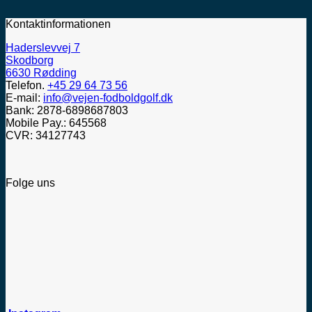
Kontaktinformationen
Haderslevvej 7
Skodborg
6630 Rødding
Telefon.
+45 29 64 73 56
E-mail:
info@vejen-fodboldgolf.dk
Bank: 2878-6898687803
Mobile Pay.: 645568
CVR: 34127743
Folge uns