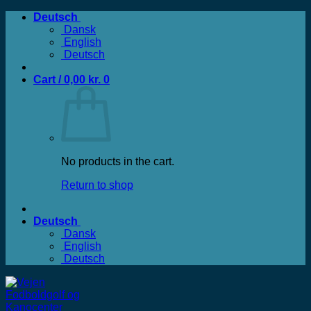
Zum
Deutsch
Inhalt
Dansk
springen
English
Deutsch
Cart /
0,00
kr.
0
No products in the cart.
Return to shop
Deutsch
Dansk
English
Deutsch