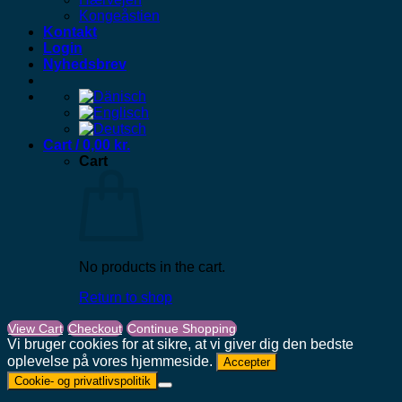
Kongeåstien
Kontakt
Login
Nyhedsbrev
Cart /
0,00
kr.
Cart
No products in the cart.
Return to shop
View Cart
Checkout
Continue Shopping
Vi bruger cookies for at sikre, at vi giver dig den bedste
oplevelse på vores hjemmeside.
Accepter
Cookie- og privatlivspolitik