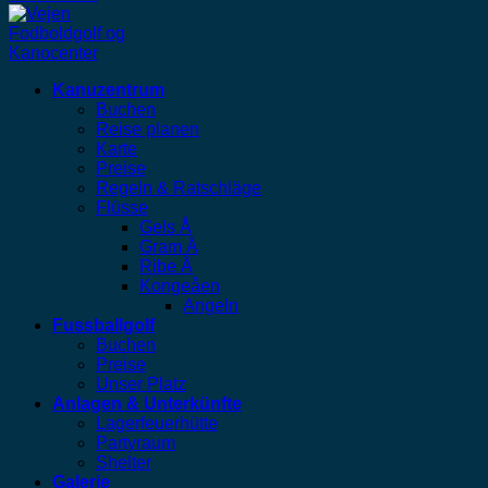
Kanuzentrum
Buchen
Reise planen
Karte
Preise
Regeln & Ratschläge
Flüsse
Gels Å
Gram Å
Ribe Å
Kongeåen
Angeln
Fussballgolf
Buchen
Preise
Unser Platz
Anlagen & Unterkünfte
Lagerfeuerhütte
Partyraum
Shelter
Galerie