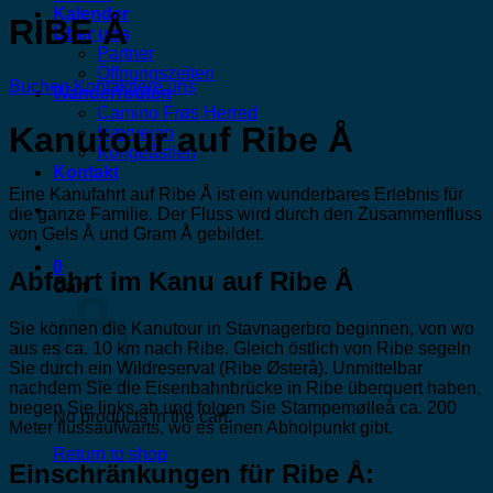
Kalender
RIBE Å
Über uns
Partner
Öffnungszeiten
Buchen
Kontaktiere uns
Wanderrouten
Camino Frøs Herred
Kanutour auf Ribe Å
Hærvejen
Kongeåstien
Kontakt
Eine Kanufahrt auf Ribe Å ist ein wunderbares Erlebnis für
die ganze Familie. Der Fluss wird durch den Zusammenfluss
von Gels Å und Gram Å gebildet.
0
Abfahrt im Kanu auf Ribe Å
Cart
Sie können die Kanutour in Stavnagerbro beginnen, von wo
aus es ca. 10 km nach Ribe. Gleich östlich von Ribe segeln
Sie durch ein Wildreservat (Ribe Østerå). Unmittelbar
nachdem Sie die Eisenbahnbrücke in Ribe überquert haben,
biegen Sie links ab und folgen Sie Stampemølleå ca. 200
No products in the cart.
Meter flussaufwärts, wo es einen Abholpunkt gibt.
Return to shop
Einschränkungen für Ribe Å: