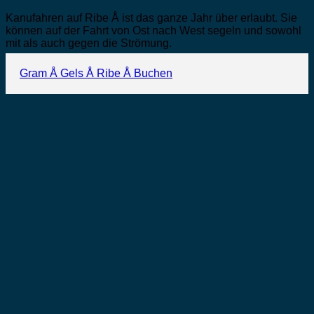
Kanufahren auf Ribe Å ist das ganze Jahr über erlaubt. Sie
können auf der Fahrt von Ost nach West segeln und sowohl
mit als auch gegen die Strömung.
Gram Å
Gels Å
Ribe Å
Buchen