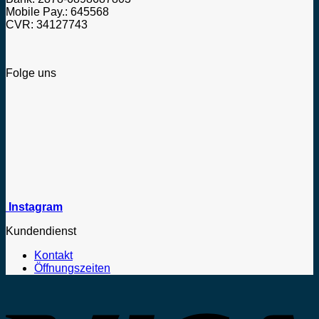
Mobile Pay.: 645568
CVR: 34127743
Folge uns
Instagram
Kundendienst
Kontakt
Öffnungszeiten
V