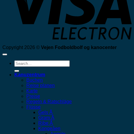
Copyright 2026 ©
Vejen Fodboldbolf og kanocenter
Search
for:
Kanuzentrum
Buchen
Reise planen
Karte
Preise
Regeln & Ratschläge
Flüsse
Gels Å
Gram Å
Ribe Å
Kongeåen
Angeln