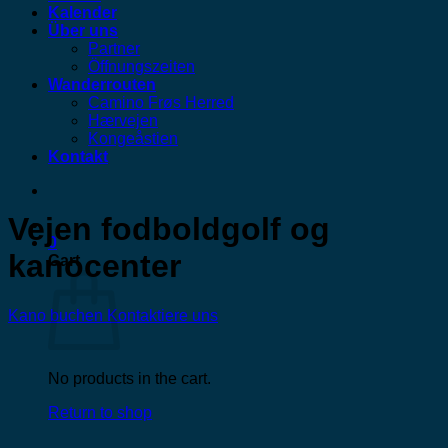
Kalender
Über uns
Partner
Öffnungszeiten
Wanderrouten
Camino Frøs Herred
Hærvejen
Kongeåstien
Kontakt
Vejen fodboldgolf og
0
kanocenter
Cart
Kano buchen
Kontaktiere uns
No products in the cart.
Return to shop