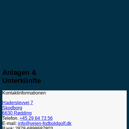
Anlagen &
Unterkünfte
Kontaktinformationen
Haderslevvej 7
Skodborg
6630 Rødding
Telefon.
+45 29 64 73 56
E-mail:
info@vejen-fodboldgolf.dk
Bank: 2878-6898687803