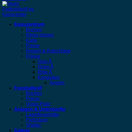
Kanuzentrum
Buchen
Reise planen
Karte
Preise
Regeln & Ratschläge
Flüsse
Gels Å
Gram Å
Ribe Å
Kongeåen
Angeln
Fussballgolf
Buchen
Preise
Unser Platz
Anlagen & Unterkünfte
Lagerfeuerhütte
Partyraum
Shelter
Galerie