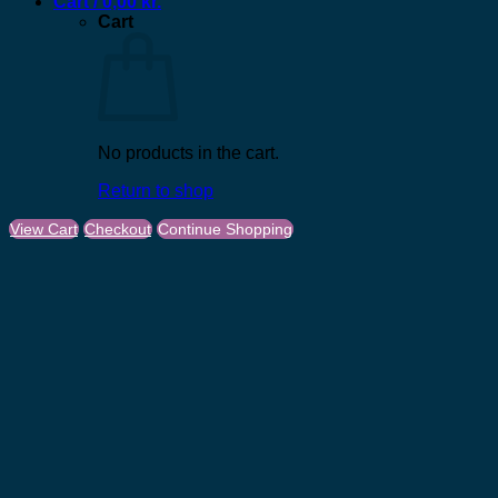
Cart /
0,00
kr.
Cart
No products in the cart.
Return to shop
View Cart
Checkout
Continue Shopping