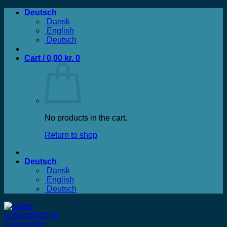
Zum
Deutsch
Inhalt
Dansk
springen
English
Deutsch
Cart /
0,00
kr.
0
No products in the cart.
Return to shop
Deutsch
Dansk
English
Deutsch