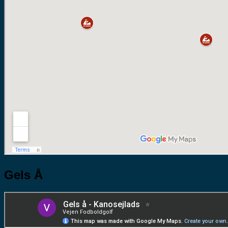
Gels Å