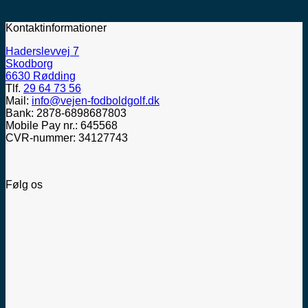
Kontaktinformationer
Haderslevvej 7
Skodborg
6630 Rødding
Tlf.
29 64 73 56
Mail:
info@vejen-fodboldgolf.dk
Bank: 2878-6898687803
Mobile Pay nr.: 645568
CVR-nummer: 34127743
Følg os