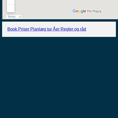
Book
Priser
Planlæg tur
Åer
Regler og råd