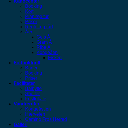
Kanocenter
Booking
Kort
Planlæg tur
Priser
Regler og råd
Åer
Gels Å
Gram Å
Ribe Å
Kongeåen
Fiskeri
Fodboldgolf
Banen
Booking
Priser
Faciliteter
Bålhytte
Shelter
Festlokale
Vandreruter
Kongeåstien
Hærvejen
Camino Frøs Herred
Galleri