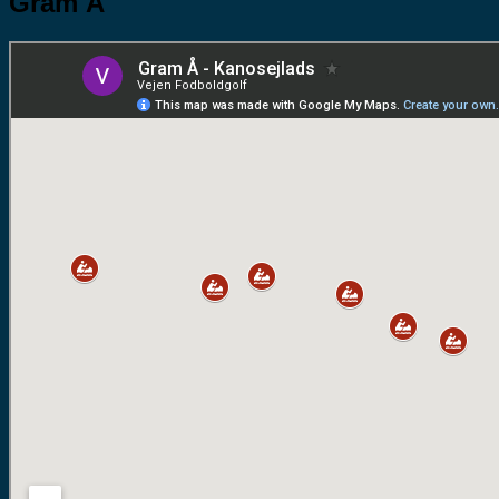
Gram Å