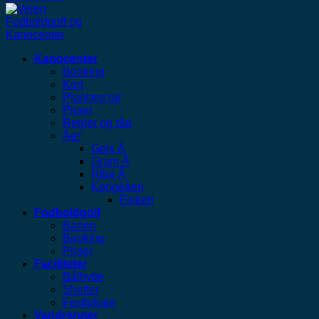
Kanocenter
Booking
Kort
Planlæg tur
Priser
Regler og råd
Åer
Gels Å
Gram Å
Ribe Å
Kongeåen
Fiskeri
Fodboldgolf
Banen
Booking
Priser
Faciliteter
Bålhytte
Shelter
Festlokale
Vandreruter