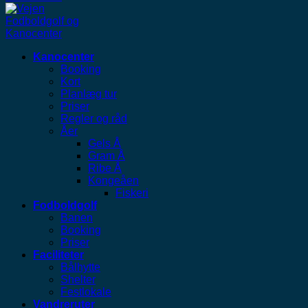
Kanocenter
Booking
Kort
Planlæg tur
Priser
Regler og råd
Åer
Gels Å
Gram Å
Ribe Å
Kongeåen
Fiskeri
Fodboldgolf
Banen
Booking
Priser
Faciliteter
Bålhytte
Shelter
Festlokale
Vandreruter