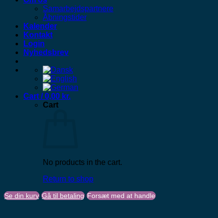
Samarbejdspartnere
Åbningstider
Kalender
Kontakt
Login
Nyhedsbrev
Cart /
0,00
kr.
Cart
No products in the cart.
Return to shop
Se din kurv
Gå til betaling
Forsæt med at handle