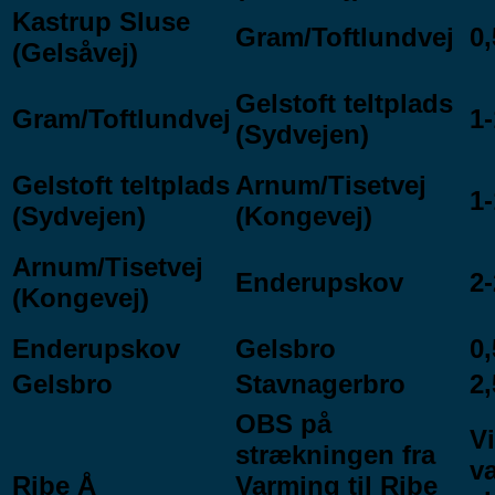
Kastrup Sluse
Gram/Toftlundvej
0,
(Gelsåvej)
Gelstoft teltplads
Gram/Toftlundvej
1-
(Sydvejen)
Gelstoft teltplads
Arnum/Tisetvej
1-
(Sydvejen)
(Kongevej)
Arnum/Tisetvej
Enderupskov
2-
(Kongevej)
Enderupskov
Gelsbro
0,
Gelsbro
Stavnagerbro
2,
OBS på
Vi
strækningen fra
va
Ribe Å
Varming til Ribe