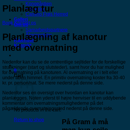
Kongeåstien
Planlæg tur
Hærvejen
Camino Frøs Herred
Galleri
Book
Kontakt os
Om os
Samarbejdspartnere
Planlægning af kanotur
Åbningstider
Kalender
med overnatning
Kontakt
Nedenfor kan du se de omtrentlige sejltider for de forskellige
strækninger (start og slutsteder), samt hvor du har mulighed
0
for overnatning på kanoturen. Al overnatning er i telt eller
Cart
under åben himmel. En primitiv overnatning koster fra 30-40
kr. pr. person/nat. Se mere nederst på denne side.
Nedenfor ses en oversigt over hvordan en kanotur kan
planlægges. Noten yderst til højre henviser til en uddybende
kommentar om overnatningsmulighederne på det
pågældende overnatningssted nederst på denne side.
No products in the cart.
Return to shop
På Gram å må
man kun sejle