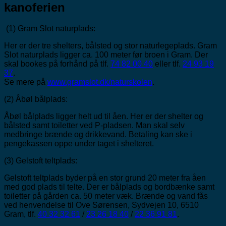
kanoferien
(1) Gram Slot naturplads:
Her er der tre shelters, bålsted og stor naturlegeplads. Gram
Slot naturplads ligger ca. 100 meter før broen i Gram. Der
skal bookes på forhånd på tlf.
74 82 00 40
eller tlf.
24 93 19
37
.
Se mere på
www.gramslot.dk/naturskolen
.
(2) Åbøl bålplads:
Åbøl bålplads ligger helt ud til åen. Her er der shelter og
bålsted samt toiletter ved P-pladsen. Man skal selv
medbringe brænde og drikkevand. Betaling kan ske i
pengekassen oppe under taget i shelteret.
(3) Gelstoft teltplads:
Gelstoft teltplads byder på en stor grund 20 meter fra åen
med god plads til telte. Der er bålplads og bordbænke samt
toiletter på gården ca. 50 meter væk. Brænde og vand fås
ved henvendelse til Ove Sørensen, Sydvejen 10, 6510
Gram, tlf.
40 32 32 61
/
23 26 18 40
/
22 36 91 81
.