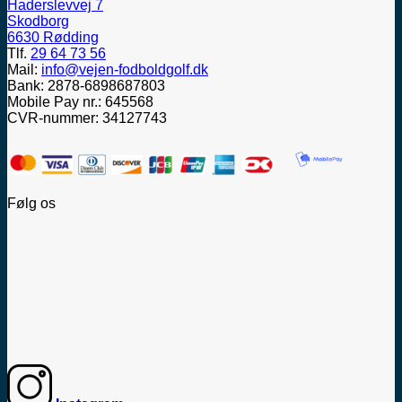
Haderslevvej 7
Skodborg
6630 Rødding
Tlf.
29 64 73 56
Mail:
info@vejen-fodboldgolf.dk
Bank: 2878-6898687803
Mobile Pay nr.: 645568
CVR-nummer: 34127743
Følg os