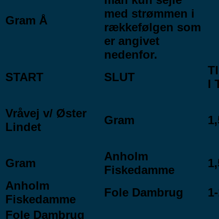
med strømmen i
Gram Å
rækkefølgen som
er angivet
nedenfor.
T
START
SLUT
I
Vråvej v/ Øster
Gram
1,
Lindet
Anholm
Gram
1,
Fiskedamme
Anholm
Fole Dambrug
1-
Fiskedamme
Fole Dambrug