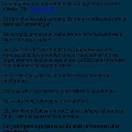
Campingpladsen ligger helt ud til åen lige efter broen ved
Villebøl. Tlf.:
30 68 35 04
.
(9) Lige efter Kongeå camping. Er der en shelterplads ind til
højre på å strækningen.
Det er vigtigt at man kun sejler derhen hvis man skal sejle
videre til Kongeåslusen.
Hvis man har det som slutsted skal kanoerne op ved
Kongeåcamping og herefter krydser man åen til fods og
følger stien på modsatte side af åen ca 500 meter, hvorefter
man ankommer til shelterpladsen.
Det er ikke muligt for os at afhente kanoer ved denne
shelterplads.
(10) Lige efter Gredstedbro ligger Vildslev spejderhytte.
Her er der vand, toilet og to gode sheltere.
(11) Ved Kongeåslusen er der 2 store sheltere, bålplads og
toilet. Vær obs på at der ikke er vand.
For yderligere spørgsmål er du altid velkommen til at
kontakte os.