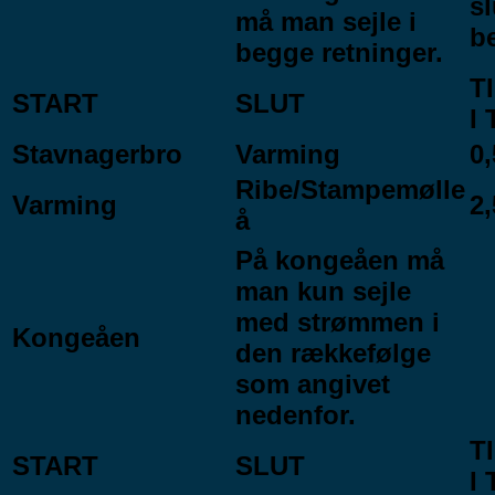
sl
må man sejle i
be
begge retninger.
T
START
SLUT
I
Stavnagerbro
Varming
0,
Ribe/Stampemølle
Varming
2,
å
På kongeåen må
man kun sejle
med strømmen i
Kongeåen
den rækkefølge
som angivet
nedenfor.
T
START
SLUT
I