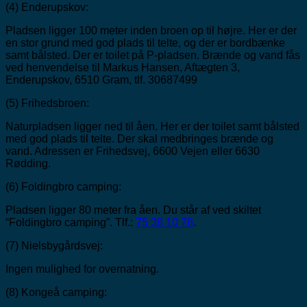
(4) Enderupskov:
Pladsen ligger 100 meter inden broen op til højre. Her er der
en stor grund med god plads til telte, og der er bordbænke
samt bålsted. Der er toilet på P-pladsen. Brænde og vand fås
ved henvendelse til Markus Hansen, Aftægten 3,
Enderupskov, 6510 Gram, tlf. 30687499
(5) Frihedsbroen:
Naturpladsen ligger ned til åen. Her er der toilet samt bålsted
med god plads til telte. Der skal medbringes brænde og
vand. Adressen er Frihedsvej, 6600 Vejen eller 6630
Rødding.
(6) Foldingbro camping:
Pladsen ligger 80 meter fra åen. Du står af ved skiltet
“Foldingbro camping”. Tlf.:
75 38 10 78
.
(7) Nielsbygårdsvej:
Ingen mulighed for overnatning.
(8) Kongeå camping: