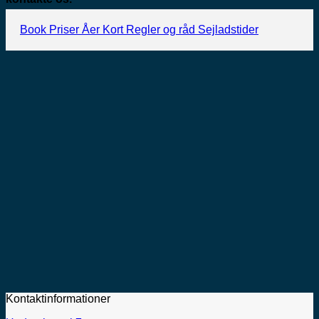
Book
Priser
Åer
Kort
Regler og råd
Sejladstider
Kontaktinformationer