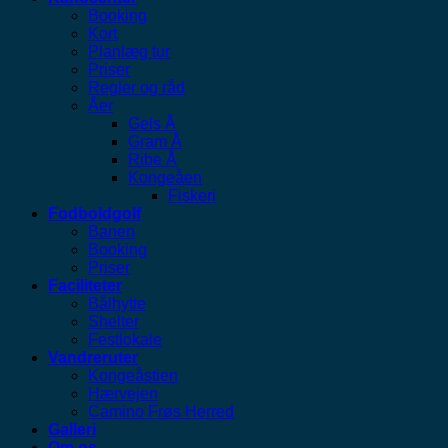
Booking
Kort
Planlæg tur
Priser
Regler og råd
Åer
Gels Å
Gram Å
Ribe Å
Kongeåen
Fiskeri
Fodboldgolf
Banen
Booking
Priser
Faciliteter
Bålhytte
Shelter
Festlokale
Vandreruter
Kongeåstien
Hærvejen
Camino Frøs Herred
Galleri
Om os