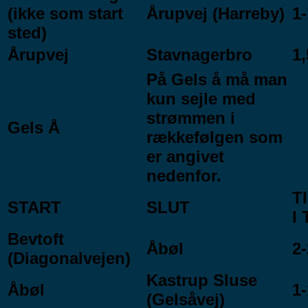
(ikke som start
Årupvej (Harreby)
1-
sted)
Årupvej
Stavnagerbro
1,
På Gels å må man
kun sejle med
strømmen i
Gels Å
rækkefølgen som
er angivet
nedenfor.
T
START
SLUT
I
Bevtoft
Åbøl
2-
(Diagonalvejen)
Kastrup Sluse
Åbøl
1-
(Gelsåvej)