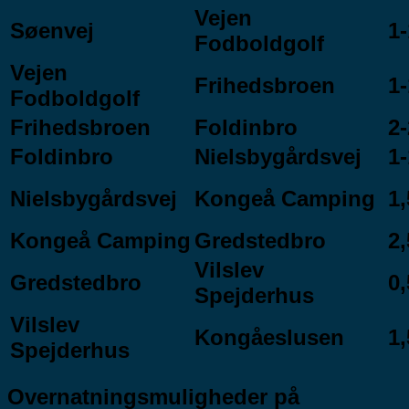
Vejen
Søenvej
1-
Fodboldgolf
Vejen
Frihedsbroen
1-
Fodboldgolf
Frihedsbroen
Foldinbro
2-
Foldinbro
Nielsbygårdsvej
1-
Nielsbygårdsvej
Kongeå Camping
1,
Kongeå Camping
Gredstedbro
2,
Vilslev
Gredstedbro
0,
Spejderhus
Vilslev
Kongåeslusen
1,
Spejderhus
Overnatningsmuligheder på