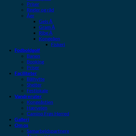
Priser
Regler og råd
Åer
Gels Å
Gram Å
Ribe Å
Kongeåen
Fiskeri
Fodboldgolf
Banen
Booking
Priser
Faciliteter
Bålhytte
Shelter
Festlokale
Vandreruter
Kongeåstien
Hærvejen
Camino Frøs Herred
Galleri
Om os
Samarbejdspartnere