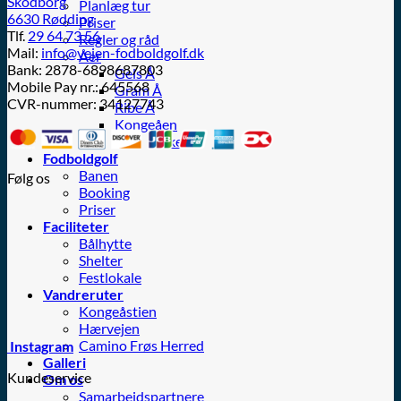
Skodborg
Planlæg tur
6630 Rødding
Priser
Tlf.
29 64 73 56
Regler og råd
Mail:
info@vejen-fodboldgolf.dk
Åer
Bank: 2878-6898687803
Gels Å
Mobile Pay nr.: 645568
Gram Å
CVR-nummer: 34127743
Ribe Å
Kongeåen
Fiskeri
Fodboldgolf
Banen
Følg os
Booking
Priser
Faciliteter
Bålhytte
Shelter
Festlokale
Vandreruter
Kongeåstien
Hærvejen
Camino Frøs Herred
Instagram
Galleri
Kundeservice
Om os
Samarbejdspartnere