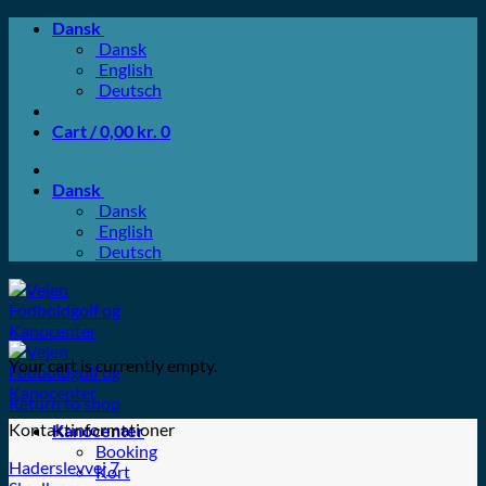
Fortsæt
Dansk
til
Dansk
indhold
English
Deutsch
Cart /
0,00
kr.
0
Dansk
Dansk
English
Deutsch
Your cart is currently empty.
Return to shop
Kontaktinformationer
Kanocenter
Booking
Haderslevvej 7
Kort