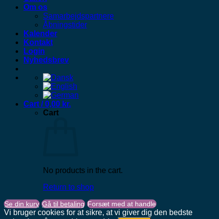
Om os
Samarbejdspartnere
Åbningstider
Kalender
Kontakt
Login
Nyhedsbrev
Cart /
0,00
kr.
Cart
No products in the cart.
Return to shop
Se din kurv
Gå til betaling
Forsæt med at handle
Vi bruger cookies for at sikre, at vi giver dig den bedste