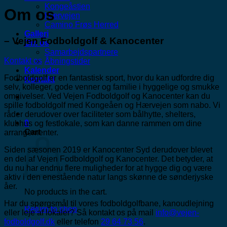
Kongeåstien
Om os
Hærvejen
Camino Frøs Herred
Galleri
– Vejen Fodboldgolf & Kanocenter
Om os
Samarbejdspartnere
Kontakt os
Åbningstider
Kalender
Fodboldgolf er en fantastisk sport, hvor du kan udfordre dig
Kontakt
selv, kolleger, gode venner og familie i hyggelige og smukke
omgivelser. Ved Vejen Fodboldgolf og Kanocenter kan du
spille fodboldgolf med Kongeåen og Hærvejen som nabo. Vi
råder derudover over faciliteter som bålhytte, shelters,
0
klubhus og festlokale, som kan danne rammen om dine
Cart
arrangementer.
Siden sæsonen 2019 er Kanocenter Syd derudover blevet
en del af Vejen Fodboldgolf og Kanocenter. Det betyder, at
du nu har endnu flere muligheder for at hygge dig og være
aktiv i den enestående natur langs skønne de sønderjyske
åer.
No products in the cart.
Har du spørgsmål til vores fodboldgolfbane, kanoudlejning
Return to shop
eller leje af lokaler? Så kontakt os på mail
info@vejen-
fodboldgolf.dk
eller telefon
29 64 73 56
.