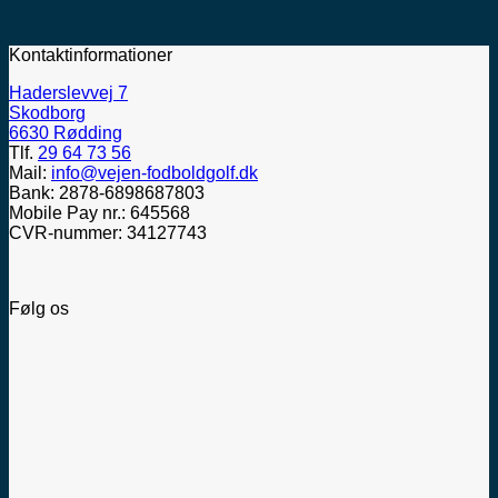
Kontaktinformationer
Haderslevvej 7
Skodborg
6630 Rødding
Tlf.
29 64 73 56
Mail:
info@vejen-fodboldgolf.dk
Bank: 2878-6898687803
Mobile Pay nr.: 645568
CVR-nummer: 34127743
Følg os