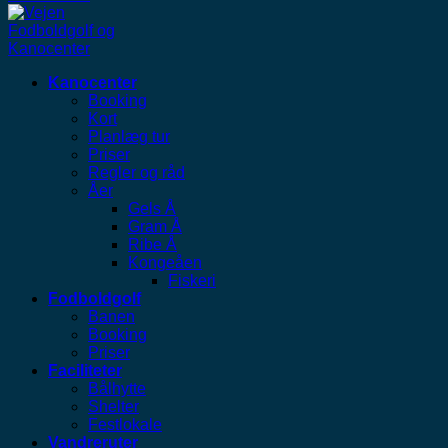
Kanocenter
Booking
Kort
Planlæg tur
Priser
Regler og råd
Åer
Gels Å
Gram Å
Ribe Å
Kongeåen
Fiskeri
Fodboldgolf
Banen
Booking
Priser
Faciliteter
Bålhytte
Shelter
Festlokale
Vandreruter