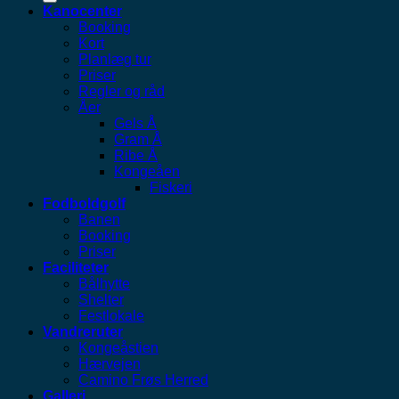
Kanocenter
Booking
Kort
Planlæg tur
Priser
Regler og råd
Åer
Gels Å
Gram Å
Ribe Å
Kongeåen
Fiskeri
Fodboldgolf
Banen
Booking
Priser
Faciliteter
Bålhytte
Shelter
Festlokale
Vandreruter
Kongeåstien
Hærvejen
Camino Frøs Herred
Galleri